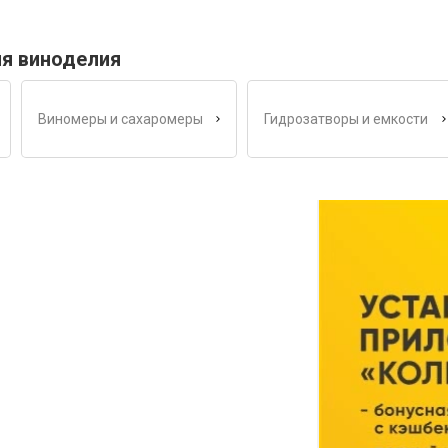
ля виноделия
Виномеры и сахаромеры
Гидрозатворы и емкости