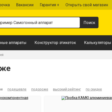
рочка
Вакансии
Гарантия +
Открыть свой магазин
ные аппараты
Конструктор этикеток
Калькуляторы
ия
еже
ые
подешевле
подороже
высокий рейтинг
по скидке