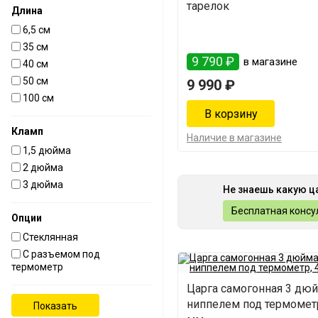
тарелок
Длина
6,5 см
35 см
9 790 ₽
в магазине
40 см
50 см
9 990 ₽
100 см
Кламп
Наличие в магазине
1,5 дюйма
2 дюйма
3 дюйма
Не знаешь какую ц
Бесплатная консу
Опции
Стеклянная
С разъемом под
термометр
Царга самогонная 3 дюй
ниппелем под термометр