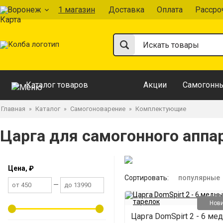
Воронеж
1 магазин
Доставка
Оплата
Рассро
Каталог товаров
Акции
Самогонны
Главная
Каталог
Самогоноварение
Комплектующие
»
»
»
Царга для самогонного аппа
Цена, ₽
Сортировать:
популярные
—
Нов
Царга DomSpirt 2 - 6 ме