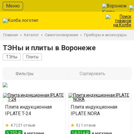
Меню
Воронеж
Главная
Каталог
Самогоноварение
Приборы и аксессуары
»
»
»
ТЭНы и плиты в Воронеже
ТЭНы
Плиты
Фильтры
Сортировать
Плита индукционная
Плита индукционная
IPLATE T-24
IPLATE NORA
4.7 |
21 отзыв
5 |
1 отзыв
5 752 ₽
14 014 ₽
в магазине
в магазине