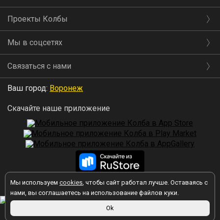
Проекты Колбы
Мы в соцсетях
Связаться с нами
Ваш город:
Воронеж
Скачайте наше приложение
Мы используем
cookies
, чтобы сайт работал лучше. Оставаясь с
2026 © Колба
нами, вы соглашаетесь на использование файлов куки.
Ok
Вы принимаете условия политики в отношении обработки
персональных данных
каждый раз, когда оставляете свои данные в
любой форме обратной связи на сайте kolba.ru.