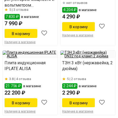
нет отзывов
вольтметром
4 204 ₽
5 |
3 отзыва
в магазине
(нержавейка)
4 290 ₽
7 830 ₽
в магазине
7 990 ₽
Наличие в магазине
Наличие в магазине
Плита индукционная
ТЭН 3 кВт (нержавейка, 2
IPLATE ALISA
дюйма)
3.8 |
4 отзыва
5 |
2 отзыва
21 756 ₽
2 244 ₽
в магазине
в магазине
22 200 ₽
2 290 ₽
Наличие в магазине
Наличие в магазине