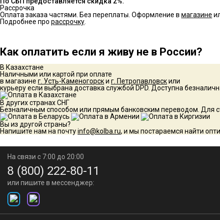
По СБП предоставляется скидка 2%.
Рассрочка
Оплата заказа частями. Без переплаты. Оформление в
магазине
ил
Подробнее про
рассрочку
.
Как оплатить если я живу не в России?
В Казахстане
Наличными или картой при оплате
в магазине
г. Усть-Каменогорск
и
г. Петропавловск
или
курьеру если выбрана доставка службой DPD. Доступна безналичн
В других странах СНГ
Безналичным способом или прямым банковским переводом. Для ст
Вы из другой страны?
Напишите нам на почту
info@kolba.ru
, и мы постараемся найти опт
На связи с 7:00 до 20:00
8 (800) 222-80-11
или пишите в мессенджер: